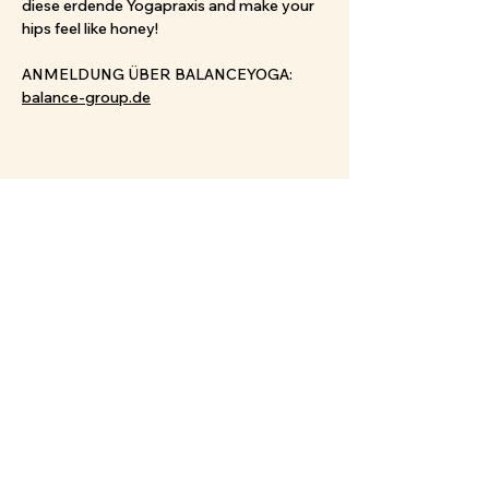
diese erdende Yogapraxis and make your 
hips feel like honey!
ANMELDUNG ÜBER BALANCEYOGA: 
balance-group.de
Diese Veranstaltung teilen
YOU
HAPPY TO HEAR FROM
cec.vin@gmx.de
+49 (0) 157 50 69 70 54